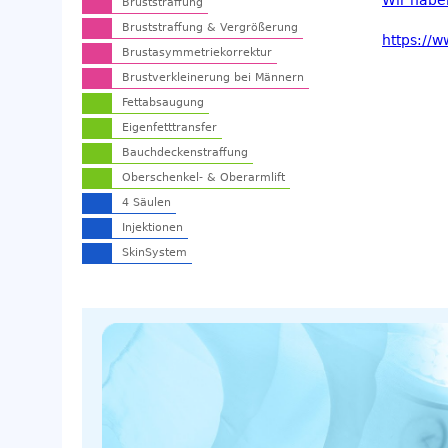
Wir habe
Bruststraffung
Bruststraffung & Vergrößerung
https://
Brustasymmetriekorrektur
Brustverkleinerung bei Männern
Fettabsaugung
Eigenfetttransfer
Bauchdeckenstraffung
Oberschenkel- & Oberarmlift
4 Säulen
Injektionen
SkinSystem