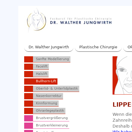
Dr. Walther Jungwirth
Plastische Chirurgie
OP
Sanfte Modellierung
Facelift
Halslift
Bullhorn-Lift
Oberlid- & Unterlidplastik
Nasenkorrektur
Kinnformung
LIPPE
Ohranlegeplastik
Wenn die
Brustvergrößerung
Zahnreih
Brustverkleinerung
Deshalb d