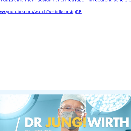
n dazu einen sehr ausführlichen
YouTube Film gedreht, sehe Sie
www.youtube.com/watch?v=bdksorsbgRE