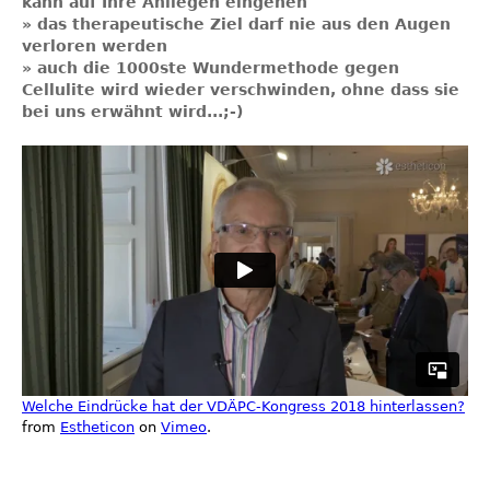
kann auf Ihre Anliegen eingehen
» das therapeutische Ziel darf nie aus den Augen
verloren werden
» auch die 1000ste Wundermethode gegen
Cellulite wird wieder verschwinden, ohne dass sie
bei uns erwähnt wird...;-)
Welche Eindrücke hat der VDÄPC-Kongress 2018 hinterlassen?
from
Estheticon
on
Vimeo
.