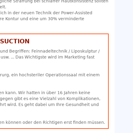
iche Straffung bei schlaffer Hautkonsistenz sollten
lt.
 ich in der neuen Technik der Power-Assisted
tere Kontur und eine um 30% verminderte
OSUCTION
und Begriffen: Feinnadeltechnik / Liposkulptur /
sw. ... Das Wichtigste wird im Marketing fast
irurg, ein hochsteriler Operationssaal mit einem
n kann. Wir hatten in über 16 Jahren keine
gegen gibt es eine Vielzahl von Komplikationen,
hrt wird. Es geht dabei um Ihre Gesundheit und
en können oder den Richtigen erst finden müssen.