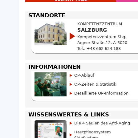
STANDORTE
KOMPETENZZENTRUM
SALZBURG
Kompetenzzentrum Sbg.
Aigner Straße 12, A-5020
Tel.: +43 662 624 188
INFORMATIONEN
OP-Ablauf
OP-Zeiten & Statistik
Detaillierte OP-Information
WISSENSWERTES & LINKS
Die 4 Säulen des Anti-Aging
Hautpflegesystem
SkinSystem