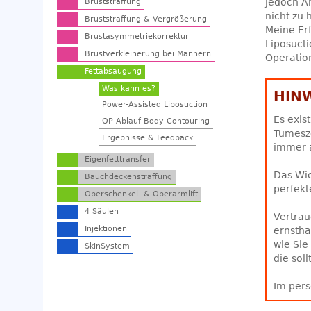
jedoch An
Bruststraffung
nicht zu 
Bruststraffung & Vergrößerung
Meine Erf
Brustasymmetriekorrektur
Liposucti
Brustverkleinerung bei Männern
Operation
Fettabsaugung
Was kann es?
HIN
Power-Assisted Liposuction
Es exis
OP-Ablauf Body-Contouring
Tumesze
Ergebnisse & Feedback
immer 
Eigenfetttransfer
Das Wic
Bauchdeckenstraffung
perfekt
Oberschenkel- & Oberarmlift
4 Säulen
Vertrau
Injektionen
ernstha
wie Sie
SkinSystem
die soll
Im pers