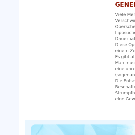
GENE
Viele Men
Verschwin
Oberschen
Liposucti
Dauerhaft
Diese Ope
einem Ze
Es gibt a
Man muss
eine unr
(sogenann
Die Entsc
Beschaffe
Strumpfh
eine Gewi