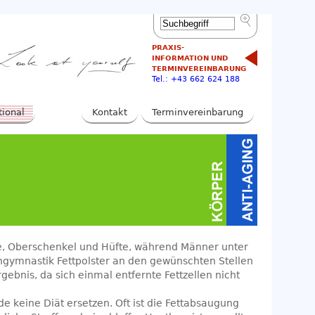
PRAXIS-
INFORMATION UND
TERMINVEREINBARUNG
Tel.: +43 662 624 188
tional
Kontakt
Terminvereinbarung
te, Oberschenkel und Hüfte, während Männer unter
engymnastik Fettpolster an den gewünschten Stellen
ebnis, da sich einmal entfernte Fettzellen nicht
e keine Diät ersetzen. Oft ist die Fettabsaugung