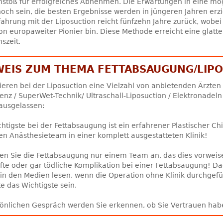
stoß für erfolgreiches Abnehmen. Die Erwartungen in eine mögl
hoch sein, die besten Ergebnisse werden in jüngeren Jahren erzie
ahrung mit der Liposuction reicht fünfzehn Jahre zurück, wobei
on europaweiter Pionier bin. Diese Methode erreicht eine glat
szeit.
WEIS ZUM THEMA FETTABSAUGUNG/LIP
tieren bei der Liposuction eine Vielzahl von anbietenden Ärzten 
nz / SuperWet-Technik/ Ultraschall-Liposuction / Elektronadeln u
ausgelassen:
htigste bei der Fettabsaugung ist ein erfahrener Plastischer Ch
en Anästhesieteam in einer komplett ausgestatteten Klinik!
en Sie die Fettabsaugung nur einem Team an, das dies vorweise
fte oder gar tödliche Komplikation bei einer Fettabsaugung! Da
 in den Medien lesen, wenn die Operation ohne Klinik durchgefü
te das Wichtigste sein.
önlichen Gespräch werden Sie erkennen, ob Sie Vertrauen hab