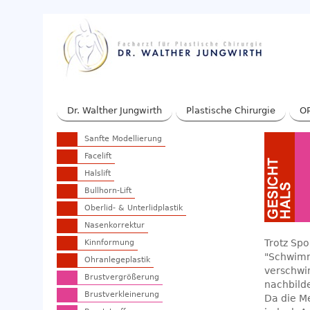
Dr. Walther Jungwirth
Plastische Chirurgie
OP
Sanfte Modellierung
Facelift
Halslift
Bullhorn-Lift
Oberlid- & Unterlidplastik
Nasenkorrektur
Trotz Sp
Kinnformung
"Schwimm
Ohranlegeplastik
verschwin
Brustvergrößerung
nachbild
Brustverkleinerung
Da die Me