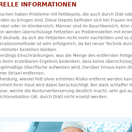
RELLE INFORMATIONEN
schen haben Probleme mit Fettdepots, die auch durch Diät oder
den zu bringen sind. Diese Depots befinden sich bei Frauen me
kel oder im Kinnbereich; Männer sind im Bauchbereich, Kinn un
on werden überschüssige Fettzellen an Problemstellen mit eine
 deshalb, da sich die Fettzellen nicht mehr nachbilden und so 
rationsmethode ist sehr erfolgreich, da bei neuer Technik dur
ntimeter bestehen bleiben.
llerdings Einschränkungen, was die Menge des entfernten Fettg
 beim erzielbaren Ergebnis bedenken, dass keine überschüssig
egelmäßige Oberfläche aufweisen wird. Darüber hinaus kann d
te Striae) entfernen.
heidung, wieviel Fett ohne erhöhtes Risiko entfernt werden kan
nheit Ihrer Haut wird dabei berücksichtigt. Bei stark schlaffer 
ose, weche die Konturverbesserung deutlich macht, sehr gut au
chtsreduktion (zB. durch Diät) nicht ersetzt werden.