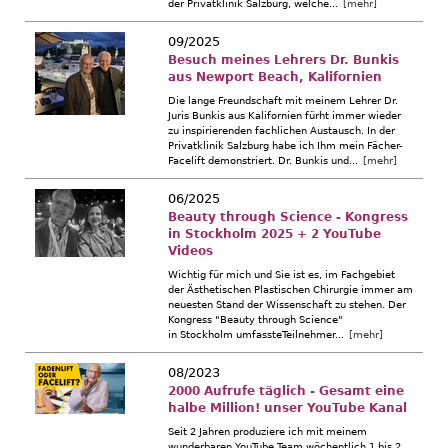
der Privatklinik Salzburg, welche...
[mehr]
09/2025
Besuch meines Lehrers Dr. Bunkis
aus Newport Beach, Kalifornien
Die lange Freundschaft mit meinem Lehrer Dr.
Juris Bunkis aus Kalifornien fürht immer wieder
zu inspirierenden fachlichen Austausch. In der
Privatklinik Salzburg habe ich Ihm mein Fächer-
Facelift demonstriert. Dr. Bunkis und...
[mehr]
06/2025
Beauty through Science - Kongress
in Stockholm 2025 + 2 YouTube
Videos
Wichtig für mich und Sie ist es, im Fachgebiet
der Ästhetischen Plastischen Chirurgie immer am
neuesten Stand der Wissenschaft zu stehen. Der
Kongress "Beauty through Science"
in Stockholm umfassteTeilnehmer...
[mehr]
08/2023
2000 Aufrufe täglich - Gesamt eine
halbe Million! unser YouTube Kanal
Seit 2 Jahren produziere ich mit meinem
wunderbaren YouTube Team wöchentlich 1 bis 2